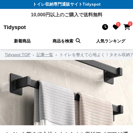
トイレ収納
専門通販サイト
Tidyspot
10,000
円以上のご購入で送料無料
0
0
Tidyspot
新着商品
商品を検索
人気ランキング
Tidyspot TOP
›
記事一覧
›
トイレを整えて心地よく！タオル収納ア