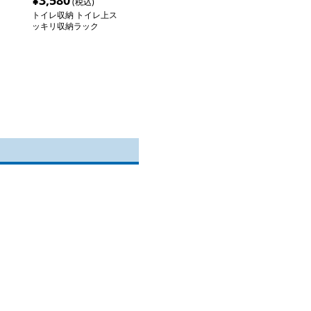
¥
3,580
(税込)
トイレ収納 トイレ上ス
ッキリ収納ラック