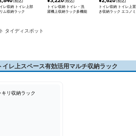
2,840
¥
3,220
¥
2,620
(税込)
(税込)
(税込)
イレ収納 トイレ上部
トイレ収納 トイレ・洗
トイレ収納 トイレ上置
リム収納ラック
濯機上収納ラック多機能
き収納ラック エコノミ
棚
ー
ト タイディスポット
トイレ上スペース有効活用マルチ収納ラック