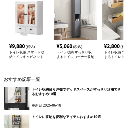
¥
9,880
¥
5,060
¥
2,800
(税込)
(税込)
(税込
トイレ収納 スマート収
トイレ収納 すっきり収
トイレ収納 す
納トイレキャビネット
まるトイレコーナー収納
まるトイレ上収
ラック
おすすめ記事一覧
トイレ収納吊り戸棚でデッドスペースがすっきり活用でき
るおすすめ10選
更新日
2026-06-18
トイレに収納を便利なアイテムおすすめ10選