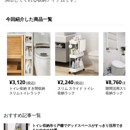
今回紹介した商品一覧
¥
3,120
¥
2,240
¥
8,760
(税込)
(税込)
(税込
トイレ収納 すき間収納
スリム スライド トイレ
隙間活用スマー
スリムトイレラック
収納ラック
収納ラック
おすすめ記事一覧
トイレ収納吊り戸棚でデッドスペースがすっきり活用でき