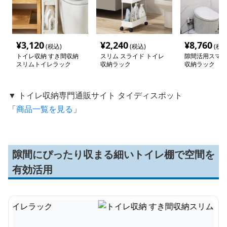
¥
3,120
¥
2,240
¥
8,760
(税込)
(税込)
(税込
トイレ収納 すき間収納
スリム スライド トイレ
隙間活用スマー
スリムトイレラック
収納ラック
収納ラック
▼ トイレ収納専門通販サイト タイディスポット
「
商品一覧を見る
」
隙間にぴったり収まる細いトイレ棚で空間を
有効活用