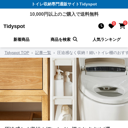
トイレ収納
専門通販サイト
Tidyspot
10,000
円以上のご購入で送料無料
0
0
Tidyspot
新着商品
商品を検索
人気ランキング
Tidyspot TOP
›
記事一覧
›
圧迫感なく収納！細いトイレ棚のおすす