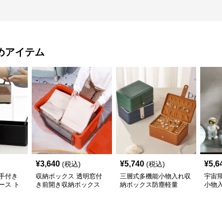
めアイテム
¥
3,640
¥
5,740
¥
5,6
(税込)
(税込)
手付き
収納ボックス 透明窓付
三層式多機能小物入れ収
宇宙
ース ト
き前開き収納ボックス
納ボックス防塵軽量
小物