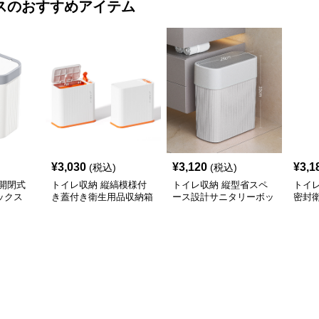
ス
のおすすめアイテム
¥
3,030
¥
3,120
¥
3,1
(税込)
(税込)
開閉式
トイレ収納 縦縞模様付
トイレ収納 縦型省スペ
トイ
ックス
き蓋付き衛生用品収納箱
ース設計サニタリーボッ
密封
クス