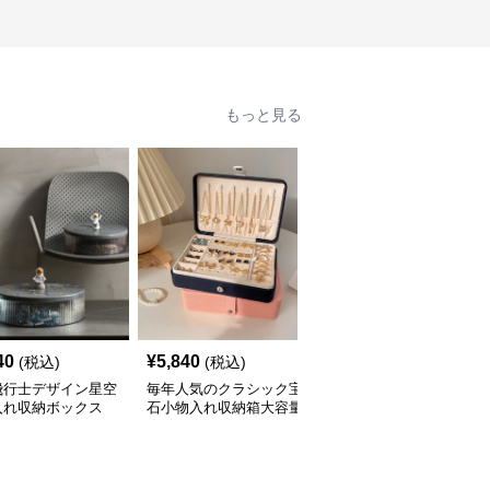
もっと見る
40
¥
5,840
¥
7,280
(税込)
(税込)
(税込)
飛行士デザイン星空
毎年人気のクラシック宝
三層式宝飾品収納小物入
入れ収納ボックス
石小物入れ収納箱大容量
れ 大容量多段式収納箱