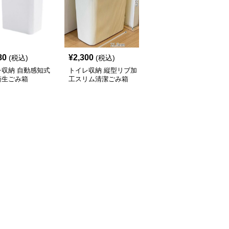
80
¥
2,300
¥
2,120
(税込)
(税込)
(税込)
レ収納 自動感知式
トイレ収納 縦型リブ加
トイレ収納 省スペース
衛生ごみ箱
工スリム清潔ごみ箱
設計押し蓋式円筒型サニ
タリーボックス