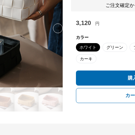
ご注文確定か
3,120
円
Next slide
カラー
ホワイト
グリーン
カーキ
購
カー