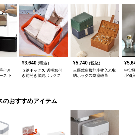
¥
3,640
¥
5,740
¥
5,6
(税込)
(税込)
手付き
収納ボックス 透明窓付
三層式多機能小物入れ収
宇宙
ース ト
き前開き収納ボックス
納ボックス防塵軽量
小物
ス
のおすすめアイテム