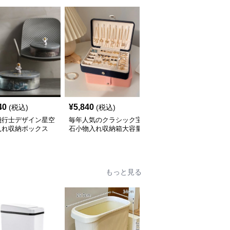
40
¥
5,840
¥
7,280
(税込)
(税込)
(税込)
飛行士デザイン星空
毎年人気のクラシック宝
三層式宝飾品収納小物入
入れ収納ボックス
石小物入れ収納箱大容量
れ 大容量多段式収納箱
もっと見る