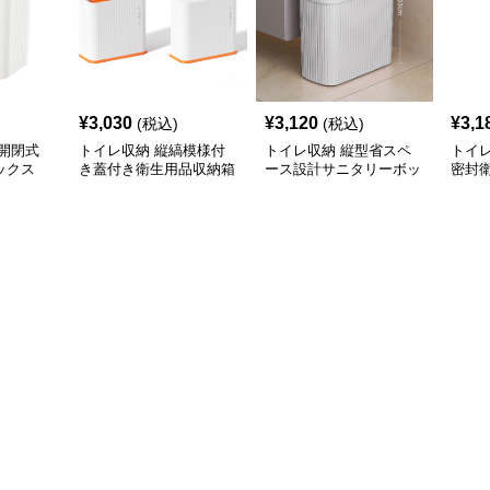
¥
3,030
¥
3,120
¥
3,1
(税込)
(税込)
開閉式
トイレ収納 縦縞模様付
トイレ収納 縦型省スペ
トイ
ックス
き蓋付き衛生用品収納箱
ース設計サニタリーボッ
密封
クス