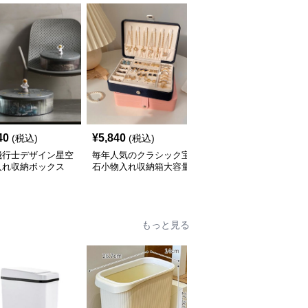
40
¥
5,840
¥
7,280
(税込)
(税込)
(税込)
飛行士デザイン星空
毎年人気のクラシック宝
三層式宝飾品収納小物入
入れ収納ボックス
石小物入れ収納箱大容量
れ 大容量多段式収納箱
もっと見る