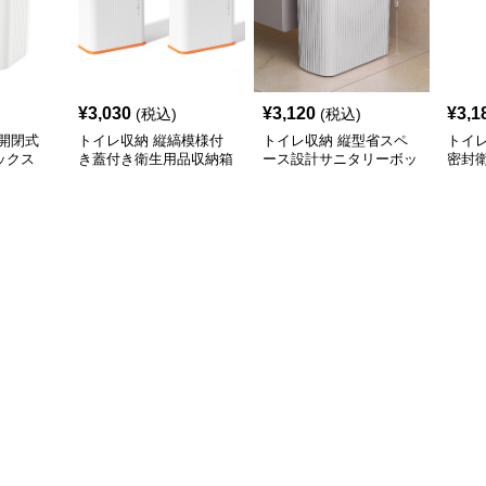
¥
3,030
¥
3,120
¥
3,1
(税込)
(税込)
開閉式
トイレ収納 縦縞模様付
トイレ収納 縦型省スペ
トイ
ックス
き蓋付き衛生用品収納箱
ース設計サニタリーボッ
密封
クス