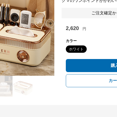
クマのワンポイントがかわい
ご注文確定か
Next slide
2,620
円
カラー
ホワイト
購
カー