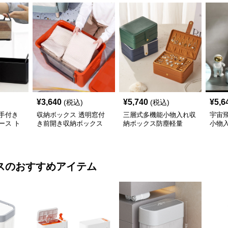
¥
3,640
¥
5,740
¥
5,6
(税込)
(税込)
手付き
収納ボックス 透明窓付
三層式多機能小物入れ収
宇宙
ース ト
き前開き収納ボックス
納ボックス防塵軽量
小物
ス
のおすすめアイテム