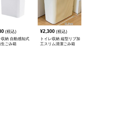
80
¥
2,300
¥
2,120
(税込)
(税込)
(税込)
レ収納 自動感知式
トイレ収納 縦型リブ加
トイレ収納 省スペース
衛生ごみ箱
工スリム清潔ごみ箱
設計押し蓋式円筒型サニ
タリーボックス