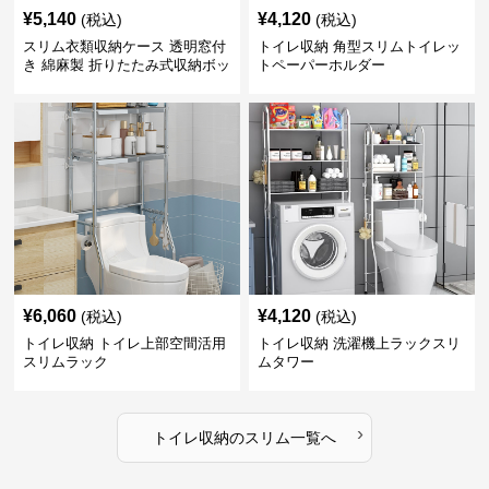
¥
5,140
¥
4,120
(税込)
(税込)
スリム衣類収納ケース 透明窓付
トイレ収納 角型スリムトイレッ
き 綿麻製 折りたたみ式収納ボッ
トペーパーホルダー
クス
¥
6,060
¥
4,120
(税込)
(税込)
トイレ収納 トイレ上部空間活用
トイレ収納 洗濯機上ラックスリ
スリムラック
ムタワー
›
トイレ収納
の
スリム
一覧へ