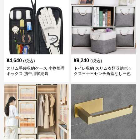
¥
4,640
¥
9,240
(税込)
(税込)
スリム手袋収納ケース 小物整理
トイレ収納 スリム衣類収納ボッ
ボックス 携帯用収納袋
クス三十三センチ角蓋なし三色
展開