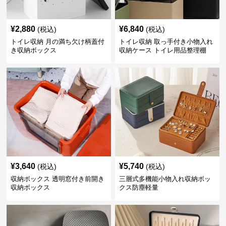
¥
2,880
¥
6,840
(税込)
(税込)
トイレ収納 月の満ち欠け柄蓋付
トイレ収納 取っ手付き小物入れ
き収納ボックス
収納ケース トイレ用品整理棚
¥
3,640
¥
5,740
(税込)
(税込)
収納ボックス 透明窓付き前開き
三層式多機能小物入れ収納ボッ
収納ボックス
クス防塵軽量