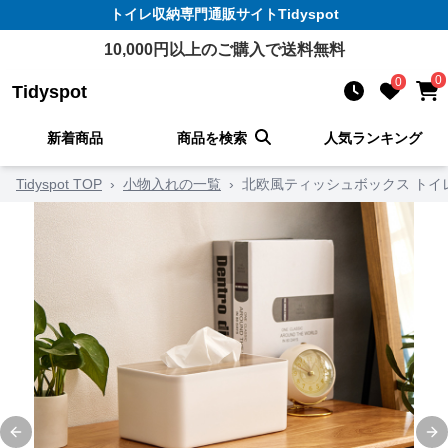
トイレ収納
専門通販サイト
Tidyspot
10,000
円以上のご購入で送料無料
0
0
Tidyspot
新着商品
商品を検索
人気ランキング
Tidyspot TOP
›
小物入れの一覧
›
北欧風ティッシュボックス トイ
Previous slide
Ne