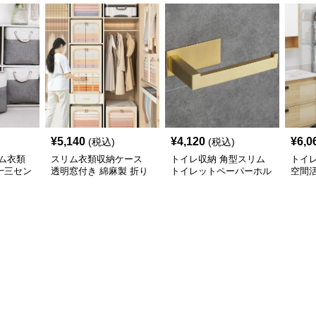
¥
5,140
¥
4,120
¥
6,0
(税込)
(税込)
ム衣類
スリム衣類収納ケース
トイレ収納 角型スリム
トイ
十三セン
透明窓付き 綿麻製 折り
トイレットペーパーホル
空間
展開
たたみ式収納ボックス
ダー