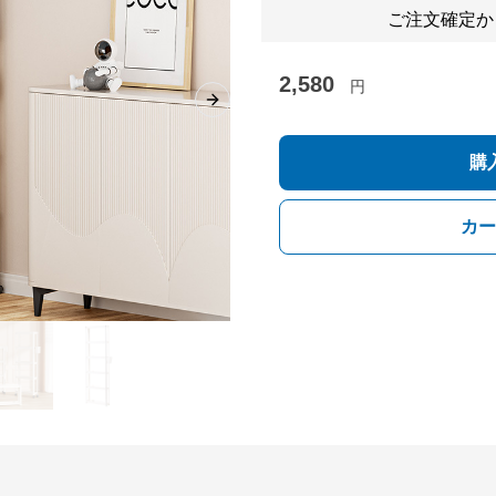
ご注文確定か
2,580
円
Next slide
購
カー