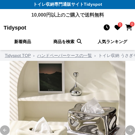
トイレ収納
専門通販サイト
Tidyspot
10,000
円以上のご購入で送料無料
0
0
Tidyspot
新着商品
商品を検索
人気ランキング
Tidyspot TOP
›
ハンドペーパーケースの一覧
›
トイレ収納 うさぎ
Previous slide
Ne