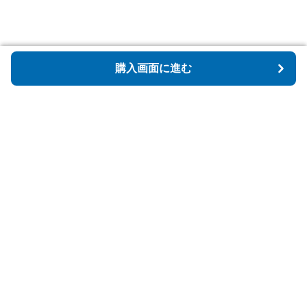
購入画面に進む
購入画面に進む
Tidyspot
について
会社概要