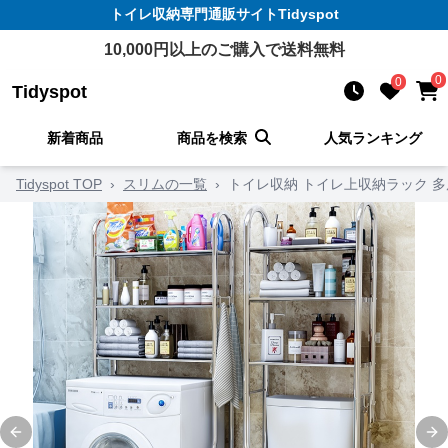
トイレ収納
専門通販サイト
Tidyspot
10,000
円以上のご購入で送料無料
0
0
Tidyspot
新着商品
商品を検索
人気ランキング
Tidyspot TOP
›
スリムの一覧
›
トイレ収納 トイレ上収納ラック 
Previous slide
Ne