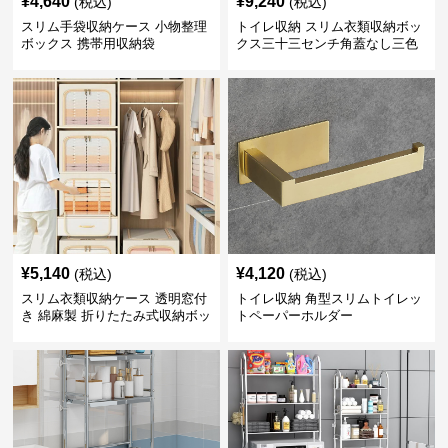
¥
4,640
¥
9,240
(税込)
(税込)
スリム手袋収納ケース 小物整理
トイレ収納 スリム衣類収納ボッ
ボックス 携帯用収納袋
クス三十三センチ角蓋なし三色
展開
¥
5,140
¥
4,120
(税込)
(税込)
スリム衣類収納ケース 透明窓付
トイレ収納 角型スリムトイレッ
き 綿麻製 折りたたみ式収納ボッ
トペーパーホルダー
クス