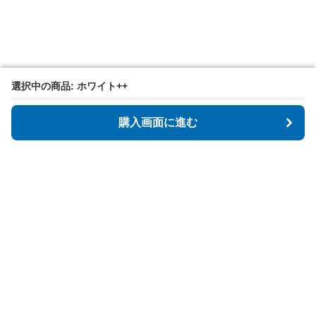
選択中の商品: ホワイト++
選択中の商品: ホワイト++
購入画面に進む
購入画面に進む
Tidyspot
について