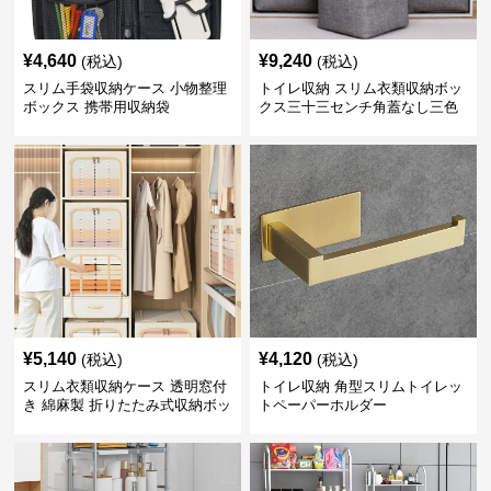
¥
4,640
¥
9,240
(税込)
(税込)
スリム手袋収納ケース 小物整理
トイレ収納 スリム衣類収納ボッ
ボックス 携帯用収納袋
クス三十三センチ角蓋なし三色
展開
¥
5,140
¥
4,120
(税込)
(税込)
スリム衣類収納ケース 透明窓付
トイレ収納 角型スリムトイレッ
き 綿麻製 折りたたみ式収納ボッ
トペーパーホルダー
クス