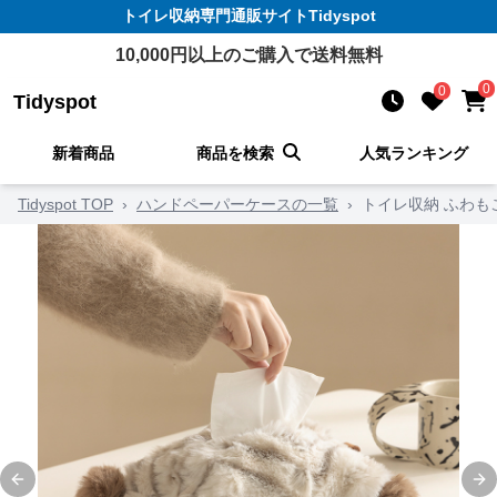
トイレ収納
専門通販サイト
Tidyspot
10,000
円以上のご購入で送料無料
0
0
Tidyspot
新着商品
商品を検索
人気ランキング
Tidyspot TOP
›
ハンドペーパーケースの一覧
›
トイレ収納 ふわも
Previous slide
Ne