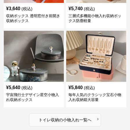
¥
3,640
¥
5,740
(税込)
(税込)
収納ボックス 透明窓付き前開き
三層式多機能小物入れ収納ボッ
収納ボックス
クス防塵軽量
¥
5,640
¥
5,840
(税込)
(税込)
宇宙飛行士デザイン星空小物入
毎年人気のクラシック宝石小物
れ収納ボックス
入れ収納箱大容量
›
トイレ収納
の
小物入れ
一覧へ