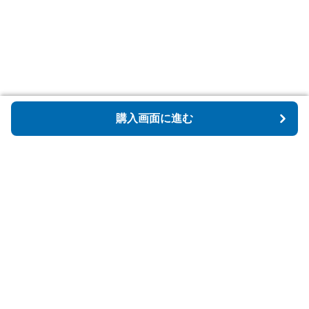
購入画面に進む
購入画面に進む
Tidyspot
について