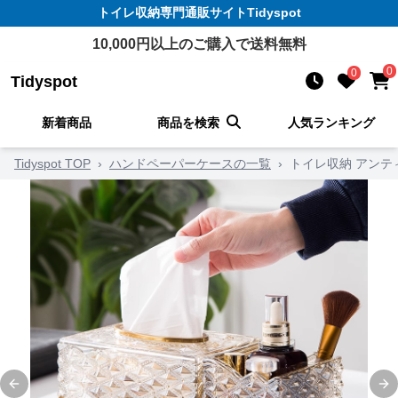
トイレ収納
専門通販サイト
Tidyspot
10,000
円以上のご購入で送料無料
0
0
Tidyspot
新着商品
商品を検索
人気ランキング
Tidyspot TOP
›
ハンドペーパーケースの一覧
›
トイレ収納 アン
Previous slide
Ne