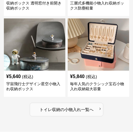
収納ボックス 透明窓付き前開き
三層式多機能小物入れ収納ボッ
収納ボックス
クス防塵軽量
¥
5,640
¥
5,840
(税込)
(税込)
宇宙飛行士デザイン星空小物入
毎年人気のクラシック宝石小物
れ収納ボックス
入れ収納箱大容量
›
トイレ収納
の
小物入れ
一覧へ