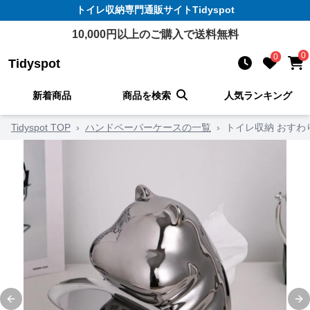
トイレ収納
専門通販サイト
Tidyspot
10,000
円以上のご購入で送料無料
0
0
Tidyspot
新着商品
商品を検索
人気ランキング
Tidyspot TOP
›
ハンドペーパーケースの一覧
›
トイレ収納 おすわ
Previous slide
Ne