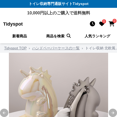
トイレ収納
専門通販サイト
Tidyspot
10,000
円以上のご購入で送料無料
0
0
Tidyspot
新着商品
商品を検索
人気ランキング
Tidyspot TOP
›
ハンドペーパーケースの一覧
›
トイレ収納 北欧風
Previous slide
Ne