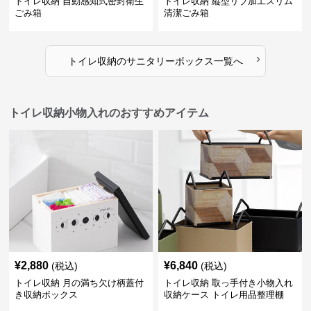
トイレ収納 自動感知式密封衛生
トイレ収納 縦型リブ加工スリム
ごみ箱
清潔ごみ箱
›
トイレ収納
の
サニタリーボックス
一覧へ
トイレ収納小物入れのおすすめアイテム
¥
2,880
¥
6,840
(税込)
(税込)
トイレ収納 月の満ち欠け柄蓋付
トイレ収納 取っ手付き小物入れ
き収納ボックス
収納ケース トイレ用品整理棚