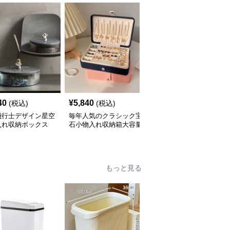
40
¥
5,840
¥
7,280
(税込)
(税込)
(税込)
飛行士デザイン星空
毎年人気のクラシック宝
三層式宝飾品収納小物入
入れ収納ボックス
石小物入れ収納箱大容量
れ 大容量多段式収納箱
もっと見る