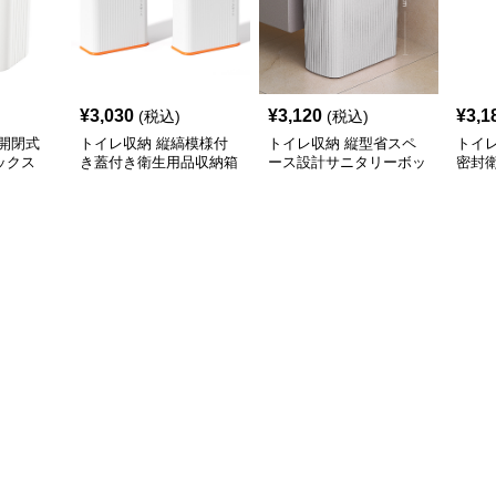
¥
3,030
¥
3,120
¥
3,1
(税込)
(税込)
開閉式
トイレ収納 縦縞模様付
トイレ収納 縦型省スペ
トイ
ックス
き蓋付き衛生用品収納箱
ース設計サニタリーボッ
密封
クス