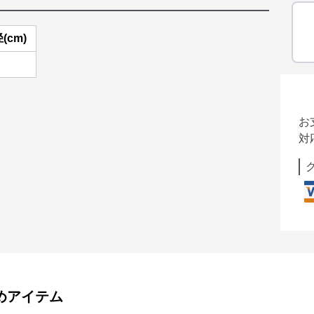
(cm)
お
対
めアイテム