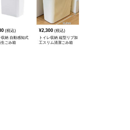
80
¥
2,300
¥
2,120
(税込)
(税込)
(税込)
レ収納 自動感知式
トイレ収納 縦型リブ加
トイレ収納 省スペース
衛生ごみ箱
工スリム清潔ごみ箱
設計押し蓋式円筒型サニ
タリーボックス