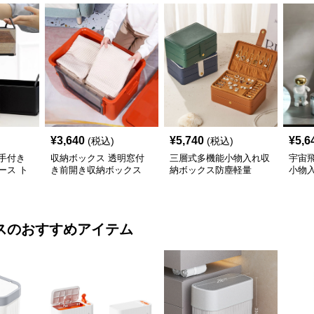
¥
3,640
¥
5,740
¥
5,6
(税込)
(税込)
手付き
収納ボックス 透明窓付
三層式多機能小物入れ収
宇宙
ース ト
き前開き収納ボックス
納ボックス防塵軽量
小物
ス
のおすすめアイテム