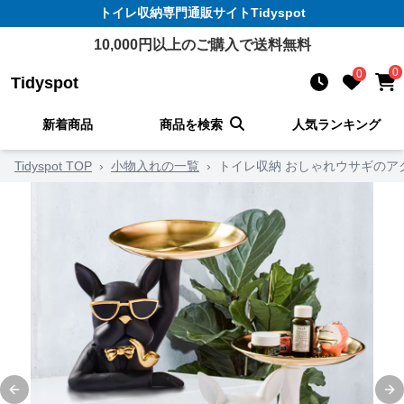
トイレ収納
専門通販サイト
Tidyspot
10,000
円以上のご購入で送料無料
0
0
Tidyspot
新着商品
商品を検索
人気ランキング
Tidyspot TOP
›
小物入れの一覧
›
トイレ収納 おしゃれウサギのア
Previous slide
Ne