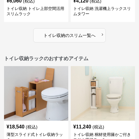
¥
6,060
¥
4,120
(税込)
(税込)
トイレ収納 トイレ上部空間活用
トイレ収納 洗濯機上ラックスリ
スリムラック
ムタワー
›
トイレ収納
の
スリム
一覧へ
トイレ収納ラックのおすすめアイテム
¥
18,540
¥
11,240
(税込)
(税込)
薄型スライド式トイレ収納ラッ
トイレ収納 桐材使用籐かご付き