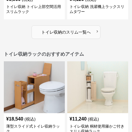
トイレ収納 トイレ上部空間活用
トイレ収納 洗濯機上ラックスリ
スリムラック
ムタワー
›
トイレ収納
の
スリム
一覧へ
トイレ収納ラックのおすすめアイテム
¥
18,540
¥
11,240
(税込)
(税込)
薄型スライド式トイレ収納ラッ
トイレ収納 桐材使用籐かご付き
ク
スリム収納ラック