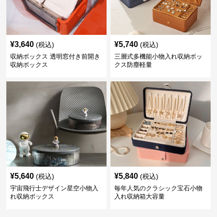
¥
3,640
¥
5,740
(税込)
(税込)
収納ボックス 透明窓付き前開き
三層式多機能小物入れ収納ボッ
収納ボックス
クス防塵軽量
¥
5,640
¥
5,840
(税込)
(税込)
宇宙飛行士デザイン星空小物入
毎年人気のクラシック宝石小物
れ収納ボックス
入れ収納箱大容量