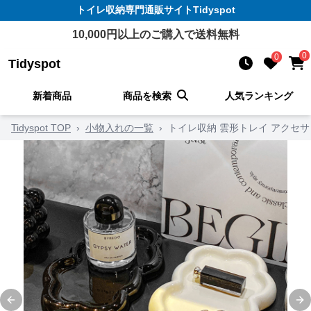
トイレ収納
専門通販サイト
Tidyspot
10,000
円以上のご購入で送料無料
0
0
Tidyspot
新着商品
商品を検索
人気ランキング
Tidyspot TOP
›
小物入れの一覧
›
トイレ収納 雲形トレイ アクセ
Previous slide
Ne