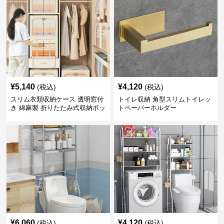
¥
5,140
¥
4,120
(税込)
(税込)
スリム衣類収納ケース 透明窓付
トイレ収納 角型スリムトイレッ
き 綿麻製 折りたたみ式収納ボッ
トペーパーホルダー
クス
¥
6,060
¥
4,120
(税込)
(税込)