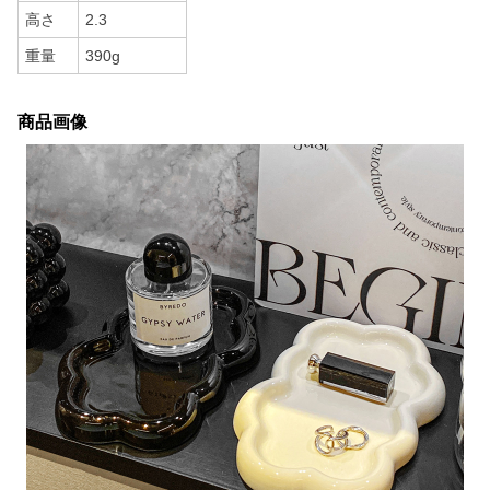
高さ
2.3
重量
390g
商品画像