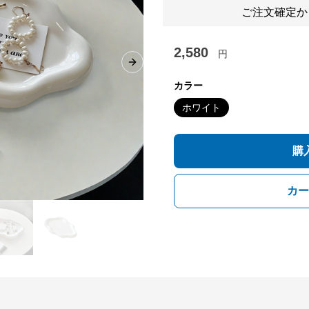
ご注文確定か
2,580
円
Next slide
カラー
ホワイト
購
カー