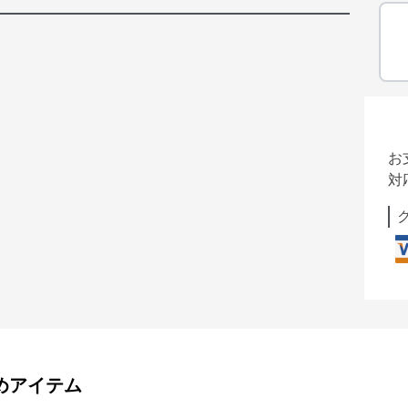
お
対
めアイテム