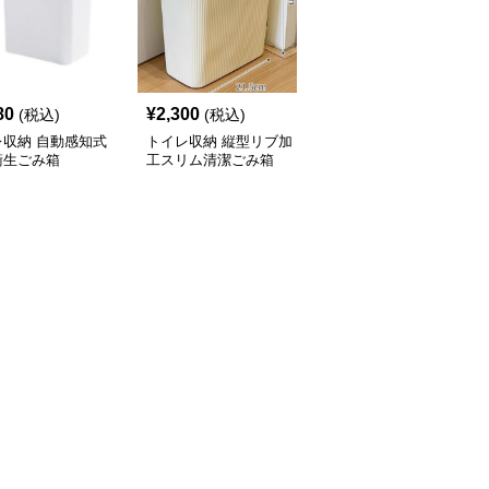
80
¥
2,300
¥
2,120
(税込)
(税込)
(税込)
レ収納 自動感知式
トイレ収納 縦型リブ加
トイレ収納 省スペース
衛生ごみ箱
工スリム清潔ごみ箱
設計押し蓋式円筒型サニ
タリーボックス