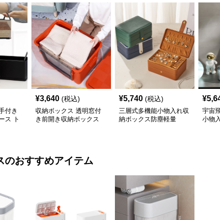
¥
3,640
¥
5,740
¥
5,6
(税込)
(税込)
手付き
収納ボックス 透明窓付
三層式多機能小物入れ収
宇宙
ース ト
き前開き収納ボックス
納ボックス防塵軽量
小物
ス
のおすすめアイテム