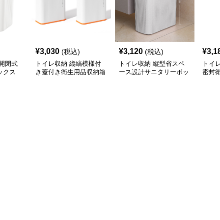
¥
3,030
¥
3,120
¥
3,1
(税込)
(税込)
開閉式
トイレ収納 縦縞模様付
トイレ収納 縦型省スペ
トイ
ックス
き蓋付き衛生用品収納箱
ース設計サニタリーボッ
密封
クス