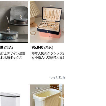
40
¥
5,840
¥
7,280
(税込)
(税込)
(税込)
飛行士デザイン星空
毎年人気のクラシック宝
三層式宝飾品収納小物入
入れ収納ボックス
石小物入れ収納箱大容量
れ 大容量多段式収納箱
もっと見る