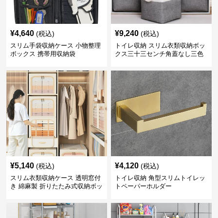
¥
4,640
¥
9,240
(税込)
(税込)
スリム手袋収納ケース 小物整理
トイレ収納 スリム衣類収納ボッ
ボックス 携帯用収納袋
クス三十三センチ角蓋なし三色
展開
¥
5,140
¥
4,120
(税込)
(税込)
スリム衣類収納ケース 透明窓付
トイレ収納 角型スリムトイレッ
き 綿麻製 折りたたみ式収納ボッ
トペーパーホルダー
クス