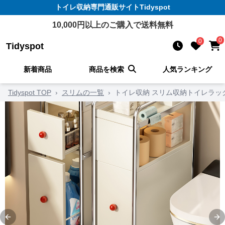
トイレ収納
専門通販サイト
Tidyspot
10,000
円以上のご購入で送料無料
0
0
Tidyspot
新着商品
商品を検索
人気ランキング
Tidyspot TOP
›
スリムの一覧
›
トイレ収納 スリム収納トイレラッ
Previous slide
Ne