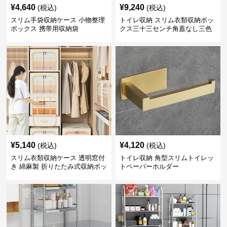
¥
4,640
¥
9,240
(税込)
(税込)
スリム手袋収納ケース 小物整理
トイレ収納 スリム衣類収納ボッ
ボックス 携帯用収納袋
クス三十三センチ角蓋なし三色
展開
¥
5,140
¥
4,120
(税込)
(税込)
スリム衣類収納ケース 透明窓付
トイレ収納 角型スリムトイレッ
き 綿麻製 折りたたみ式収納ボッ
トペーパーホルダー
クス