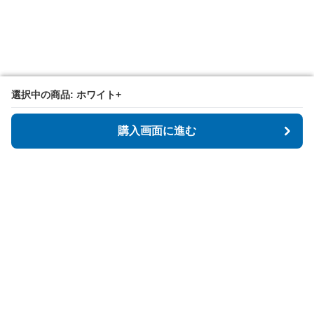
選択中の商品: ホワイト+
選択中の商品: ホワイト+
購入画面に進む
購入画面に進む
Tidyspot
について