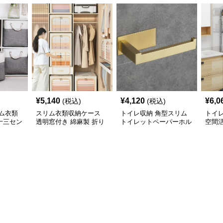
¥
5,140
¥
4,120
¥
6,0
(税込)
(税込)
ム衣類
スリム衣類収納ケース
トイレ収納 角型スリム
トイ
十三セン
透明窓付き 綿麻製 折り
トイレットペーパーホル
空間
展開
たたみ式収納ボックス
ダー