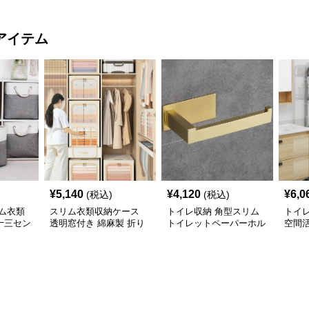
アイテム
¥
5,140
¥
4,120
¥
6,0
(税込)
(税込)
ム衣類
スリム衣類収納ケース
トイレ収納 角型スリム
トイ
十三セン
透明窓付き 綿麻製 折り
トイレットペーパーホル
空間
展開
たたみ式収納ボックス
ダー