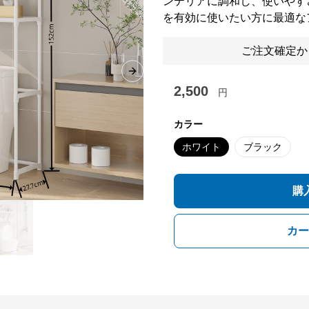
ンテリアに調和し、使いやす
を有効に使いたい方に最適な
ご注文確定か
Next slide
2,500
円
カラー
ホワイト
ブラック
購
カー