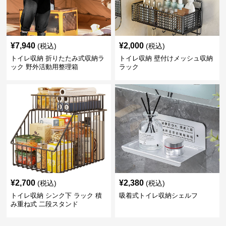
¥
7,940
¥
2,000
(税込)
(税込)
トイレ収納 折りたたみ式収納ラ
トイレ収納 壁付けメッシュ収納
ック 野外活動用整理箱
ラック
¥
2,700
¥
2,380
(税込)
(税込)
トイレ収納 シンク下 ラック 積
吸着式トイレ収納シェルフ
み重ね式 二段スタンド