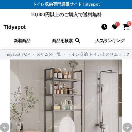
トイレ収納
専門通販サイト
Tidyspot
10,000
円以上のご購入で送料無料
0
0
Tidyspot
新着商品
商品を検索
人気ランキング
Tidyspot TOP
›
スリムの一覧
›
トイレ収納 トイレ上スリムラック
Previous slide
Ne