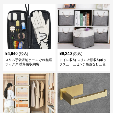
¥
4,640
¥
9,240
(税込)
(税込)
スリム手袋収納ケース 小物整理
トイレ収納 スリム衣類収納ボッ
ボックス 携帯用収納袋
クス三十三センチ角蓋なし三色
展開