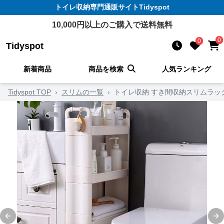
トイレ収納
専門通販サイト
Tidyspot
10,000
円以上のご購入で送料無料
0
0
Tidyspot
新着商品
商品を検索
人気ランキング
Tidyspot TOP
›
スリムの一覧
›
トイレ収納 すき間収納スリムラッ
Previous slide
Ne