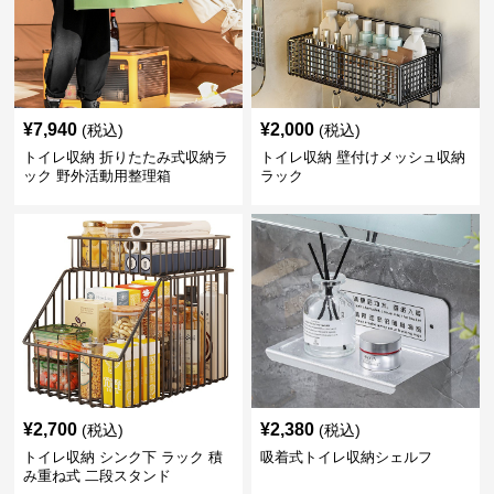
¥
7,940
¥
2,000
(税込)
(税込)
トイレ収納 折りたたみ式収納ラ
トイレ収納 壁付けメッシュ収納
ック 野外活動用整理箱
ラック
¥
2,700
¥
2,380
(税込)
(税込)
トイレ収納 シンク下 ラック 積
吸着式トイレ収納シェルフ
み重ね式 二段スタンド