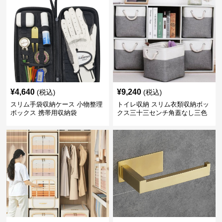
¥
4,640
¥
9,240
(税込)
(税込)
スリム手袋収納ケース 小物整理
トイレ収納 スリム衣類収納ボッ
ボックス 携帯用収納袋
クス三十三センチ角蓋なし三色
展開