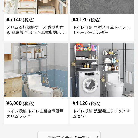
¥
5,140
¥
4,120
(税込)
(税込)
スリム衣類収納ケース 透明窓付
トイレ収納 角型スリムトイレッ
き 綿麻製 折りたたみ式収納ボッ
トペーパーホルダー
クス
¥
6,060
¥
4,120
(税込)
(税込)
トイレ収納 トイレ上部空間活用
トイレ収納 洗濯機上ラックスリ
スリムラック
ムタワー
›
新着アイテムの一覧へ