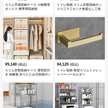
スリム手袋収納ケース 小物整理
トイレ収納 スリム衣類収納ボッ
ボックス 携帯用収納袋
クス三十三センチ角蓋なし三色
展開
¥
5,140
¥
4,120
(税込)
(税込)
スリム衣類収納ケース 透明窓付
トイレ収納 角型スリムトイレッ
き 綿麻製 折りたたみ式収納ボッ
トペーパーホルダー
クス