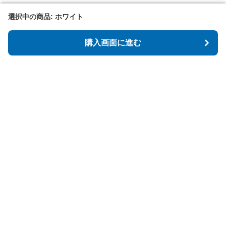
選択中の商品: ホワイト
選択中の商品: ホワイト
購入画面に進む
購入画面に進む
Tidyspot
について
会社概要
利用規約