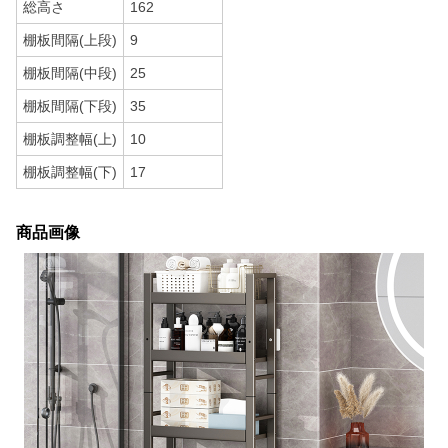
総高さ
162
棚板間隔(上段)
9
棚板間隔(中段)
25
棚板間隔(下段)
35
棚板調整幅(上)
10
棚板調整幅(下)
17
商品画像