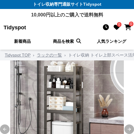
トイレ収納
専門通販サイト
Tidyspot
10,000
円以上のご購入で送料無料
0
0
Tidyspot
新着商品
商品を検索
人気ランキング
Tidyspot TOP
›
ラックの一覧
›
トイレ収納 トイレ上部スペース活
Previous slide
Ne