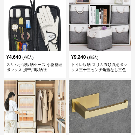
¥
4,640
¥
9,240
(税込)
(税込)
スリム手袋収納ケース 小物整理
トイレ収納 スリム衣類収納ボッ
ボックス 携帯用収納袋
クス三十三センチ角蓋なし三色
展開