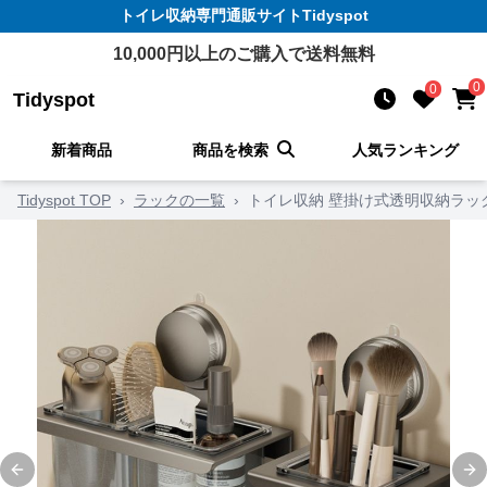
トイレ収納
専門通販サイト
Tidyspot
10,000
円以上のご購入で送料無料
0
0
Tidyspot
新着商品
商品を検索
人気ランキング
Tidyspot TOP
›
ラックの一覧
›
トイレ収納 壁掛け式透明収納ラッ
Previous slide
Ne