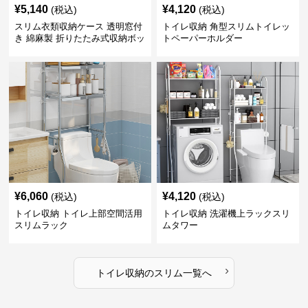
¥
5,140
¥
4,120
(税込)
(税込)
スリム衣類収納ケース 透明窓付
トイレ収納 角型スリムトイレッ
き 綿麻製 折りたたみ式収納ボッ
トペーパーホルダー
クス
¥
6,060
¥
4,120
(税込)
(税込)
トイレ収納 トイレ上部空間活用
トイレ収納 洗濯機上ラックスリ
スリムラック
ムタワー
›
トイレ収納
の
スリム
一覧へ