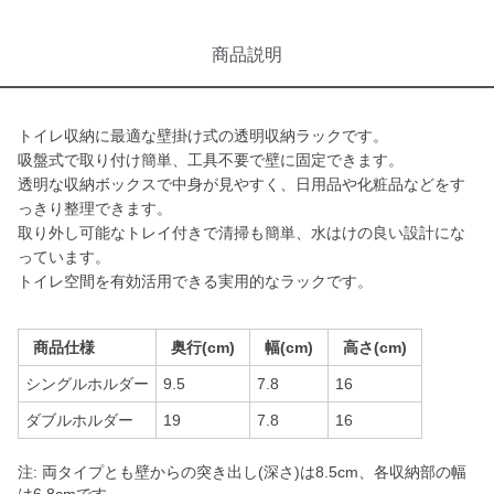
商品説明
トイレ収納に最適な壁掛け式の透明収納ラックです。
吸盤式で取り付け簡単、工具不要で壁に固定できます。
透明な収納ボックスで中身が見やすく、日用品や化粧品などをす
っきり整理できます。
取り外し可能なトレイ付きで清掃も簡単、水はけの良い設計にな
っています。
トイレ空間を有効活用できる実用的なラックです。
商品仕様
奥行(cm)
幅(cm)
高さ(cm)
シングルホルダー
9.5
7.8
16
ダブルホルダー
19
7.8
16
注: 両タイプとも壁からの突き出し(深さ)は8.5cm、各収納部の幅