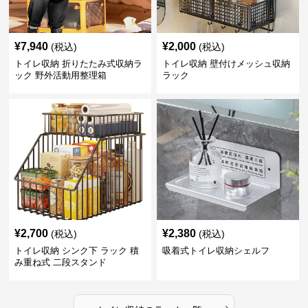
¥
7,940
¥
2,000
(税込)
(税込)
トイレ収納 折りたたみ式収納ラ
トイレ収納 壁付けメッシュ収納
ック 野外活動用整理箱
ラック
¥
2,700
¥
2,380
(税込)
(税込)
トイレ収納 シンク下 ラック 積
吸着式トイレ収納シェルフ
み重ね式 二段スタンド
›