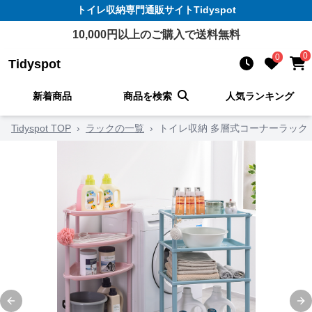
トイレ収納
専門通販サイト
Tidyspot
10,000
円以上のご購入で送料無料
0
0
Tidyspot
新着商品
商品を検索
人気ランキング
Tidyspot TOP
›
ラックの一覧
›
トイレ収納 多層式コーナーラック
Previous slide
Ne