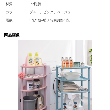
材質
PP樹脂
カラー
ブルー、ピンク、ベージュ
層数
3段/4段/4段+高さ調整/5段
商品画像