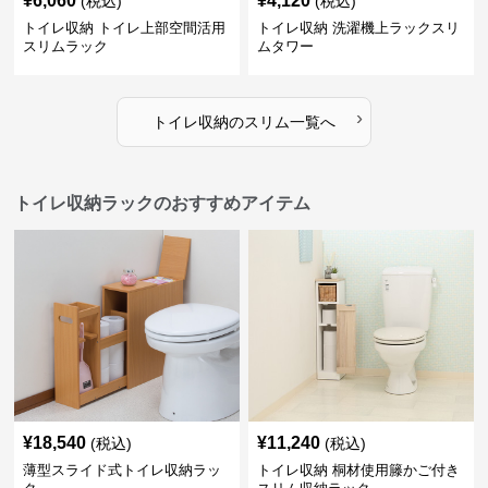
¥
6,060
¥
4,120
(税込)
(税込)
トイレ収納 トイレ上部空間活用
トイレ収納 洗濯機上ラックスリ
スリムラック
ムタワー
›
トイレ収納
の
スリム
一覧へ
トイレ収納ラックのおすすめアイテム
¥
18,540
¥
11,240
(税込)
(税込)
薄型スライド式トイレ収納ラッ
トイレ収納 桐材使用籐かご付き