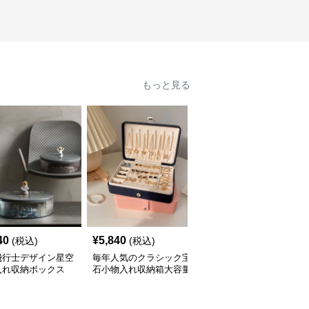
もっと見る
40
¥
5,840
¥
7,280
(税込)
(税込)
(税込)
飛行士デザイン星空
毎年人気のクラシック宝
三層式宝飾品収納小物入
入れ収納ボックス
石小物入れ収納箱大容量
れ 大容量多段式収納箱