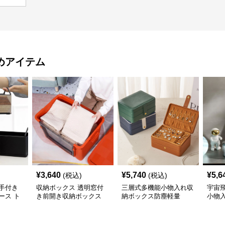
めアイテム
¥
3,640
¥
5,740
¥
5,6
(税込)
(税込)
手付き
収納ボックス 透明窓付
三層式多機能小物入れ収
宇宙
ース ト
き前開き収納ボックス
納ボックス防塵軽量
小物