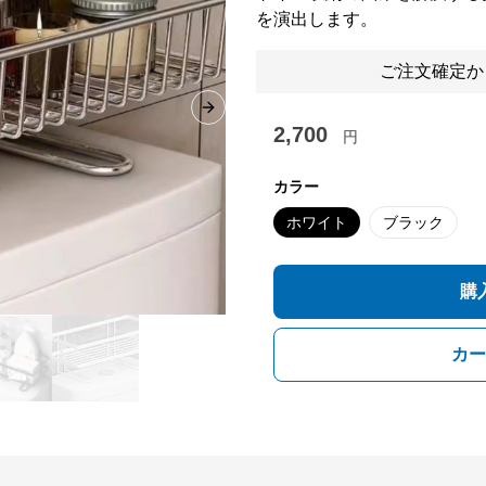
を演出します。
ご注文確定か
Next slide
2,700
円
カラー
ホワイト
ブラック
購
カー