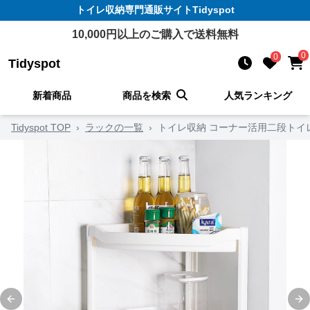
トイレ収納
専門通販サイト
Tidyspot
10,000
円以上のご購入で送料無料
0
0
Tidyspot
新着商品
商品を検索
人気ランキング
Tidyspot TOP
›
ラックの一覧
›
トイレ収納 コーナー活用二段トイ
Previous slide
Ne