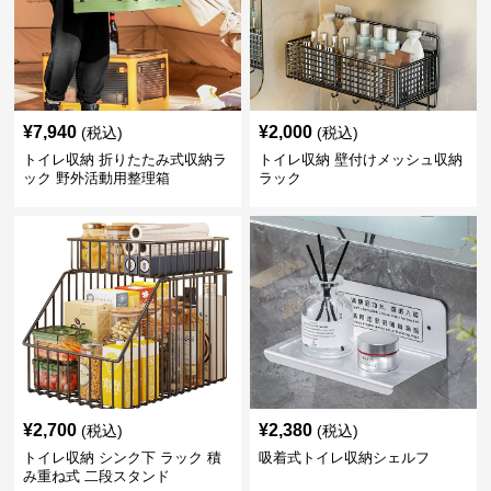
¥
7,940
¥
2,000
(税込)
(税込)
トイレ収納 折りたたみ式収納ラ
トイレ収納 壁付けメッシュ収納
ック 野外活動用整理箱
ラック
¥
2,700
¥
2,380
(税込)
(税込)
トイレ収納 シンク下 ラック 積
吸着式トイレ収納シェルフ
み重ね式 二段スタンド