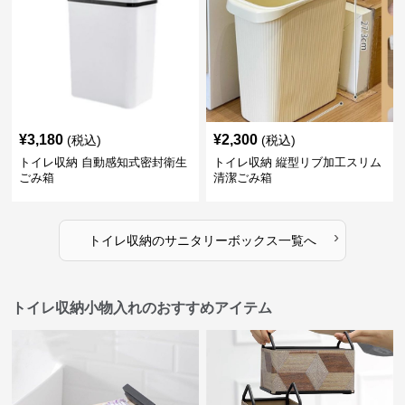
¥
3,180
¥
2,300
(税込)
(税込)
トイレ収納 自動感知式密封衛生
トイレ収納 縦型リブ加工スリム
ごみ箱
清潔ごみ箱
›
トイレ収納
の
サニタリーボックス
一覧へ
トイレ収納小物入れのおすすめアイテム