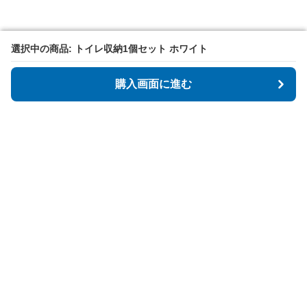
選択中の商品: トイレ収納1個セット ホワイト
選択中の商品: トイレ収納1個セット ホワイト
購入画面に進む
購入画面に進む
Tidyspot
について
会社概要