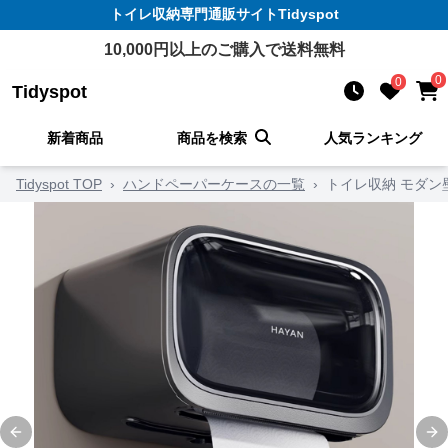
トイレ収納
専門通販サイト
Tidyspot
10,000
円以上のご購入で送料無料
0
0
Tidyspot
新着商品
商品を検索
人気ランキング
Tidyspot TOP
›
ハンドペーパーケースの一覧
›
トイレ収納 モダン
Previous slide
Ne