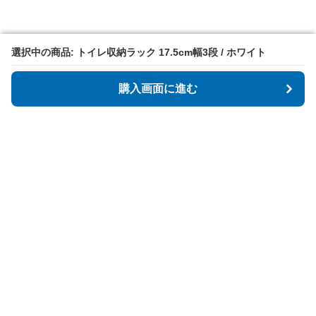
選択中の商品: トイレ収納ラック 17.5cm幅3段 / ホワイト
選択中の商品: トイレ収納ラック 17.5cm幅3段 / ホワイト
購入画面に進む
購入画面に進む
Tidyspot
について
会社概要