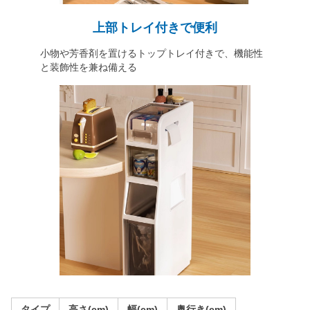
上部トレイ付きで便利
小物や芳香剤を置けるトップトレイ付きで、機能性
と装飾性を兼ね備える
タイプ
高さ(cm)
幅(cm)
奥行き(cm)