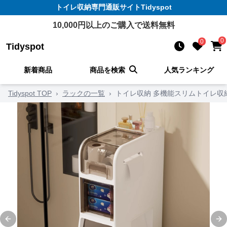
トイレ収納
専門通販サイト
Tidyspot
10,000
円以上のご購入で送料無料
0
0
Tidyspot
新着商品
商品を検索
人気ランキング
Tidyspot TOP
›
ラックの一覧
›
トイレ収納 多機能スリムトイレ収
Previous slide
Ne