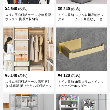
¥
4,640
¥
9,240
(税込)
(税込)
スリム手袋収納ケース 小物整理
トイレ収納 スリム衣類収納ボッ
ボックス 携帯用収納袋
クス三十三センチ角蓋なし三色
展開
¥
5,140
¥
4,120
(税込)
(税込)
スリム衣類収納ケース 透明窓付
トイレ収納 角型スリムトイレッ
き 綿麻製 折りたたみ式収納ボッ
トペーパーホルダー
クス