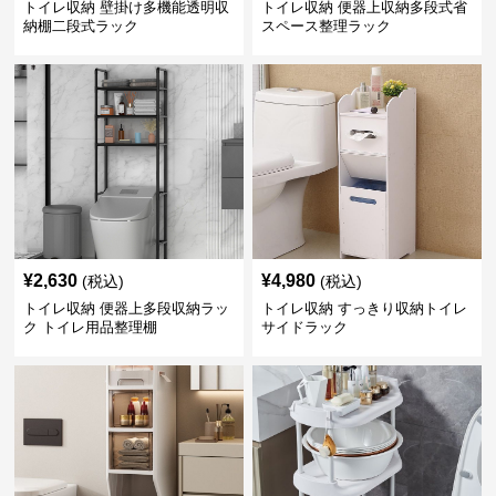
トイレ収納 壁掛け多機能透明収
トイレ収納 便器上収納多段式省
納棚二段式ラック
スペース整理ラック
¥
2,630
¥
4,980
(税込)
(税込)
トイレ収納 便器上多段収納ラッ
トイレ収納 すっきり収納トイレ
ク トイレ用品整理棚
サイドラック