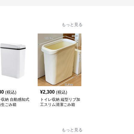
もっと見る
80
¥
2,300
¥
2,120
(税込)
(税込)
(税込)
レ収納 自動感知式
トイレ収納 縦型リブ加
トイレ収納 省スペース
衛生ごみ箱
工スリム清潔ごみ箱
設計押し蓋式円筒型サニ
タリーボックス
もっと見る