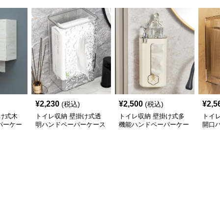
¥
2,230
¥
2,500
¥
2,5
(税込)
(税込)
け式木
トイレ収納 壁掛け式透
トイレ収納 壁掛け式多
トイ
パーケー
明ハンドペーパーケース
機能ハンドペーパーケー
開口
収納棚
ス
ス