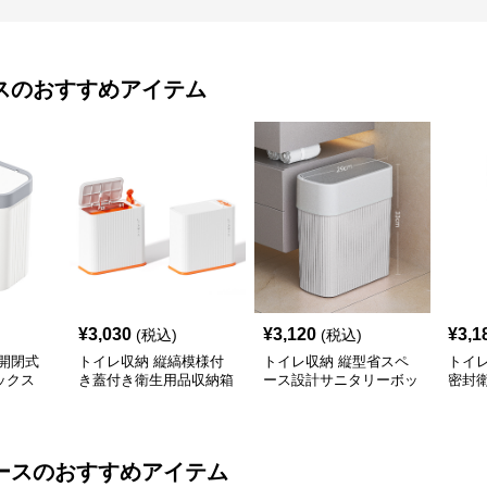
ス
のおすすめアイテム
¥
3,030
¥
3,120
¥
3,1
(税込)
(税込)
開閉式
トイレ収納 縦縞模様付
トイレ収納 縦型省スペ
トイ
ックス
き蓋付き衛生用品収納箱
ース設計サニタリーボッ
密封
クス
ース
のおすすめアイテム