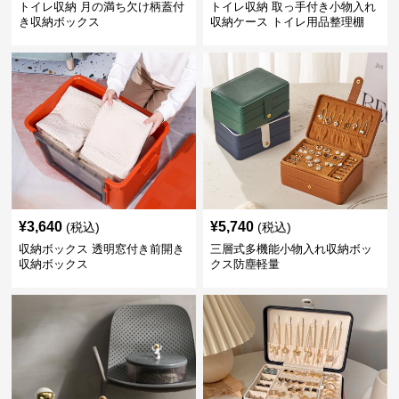
トイレ収納 月の満ち欠け柄蓋付
トイレ収納 取っ手付き小物入れ
き収納ボックス
収納ケース トイレ用品整理棚
¥
3,640
¥
5,740
(税込)
(税込)
収納ボックス 透明窓付き前開き
三層式多機能小物入れ収納ボッ
収納ボックス
クス防塵軽量