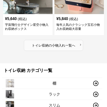
¥
5,640
¥
5,840
(税込)
(税込)
宇宙飛行士デザイン星空小物入
毎年人気のクラシック宝石小物
れ収納ボックス
入れ収納箱大容量
›
トイレ収納
の
小物入れ
一覧へ
トイレ収納 カテゴリ一覧
棚
ラック
スリム