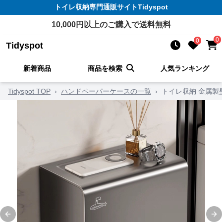
トイレ収納
専門通販サイト
Tidyspot
10,000
円以上のご購入で送料無料
0
0
Tidyspot
新着商品
商品を検索
人気ランキング
Tidyspot TOP
›
ハンドペーパーケースの一覧
›
トイレ収納 金属
Previous slide
Ne