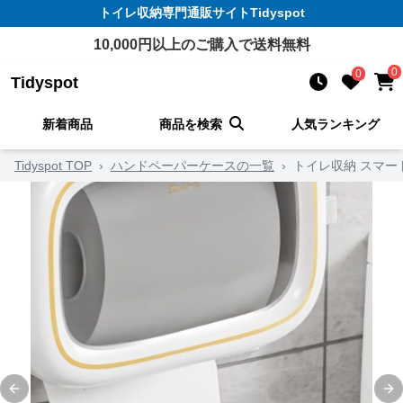
トイレ収納
専門通販サイト
Tidyspot
10,000
円以上のご購入で送料無料
0
0
Tidyspot
新着商品
商品を検索
人気ランキング
Tidyspot TOP
›
ハンドペーパーケースの一覧
›
トイレ収納 スマー
Previous slide
Ne