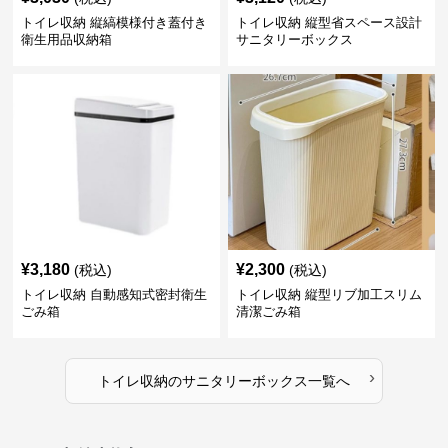
トイレ収納 縦縞模様付き蓋付き
トイレ収納 縦型省スペース設計
衛生用品収納箱
サニタリーボックス
¥
3,180
¥
2,300
(税込)
(税込)
トイレ収納 自動感知式密封衛生
トイレ収納 縦型リブ加工スリム
ごみ箱
清潔ごみ箱
›
トイレ収納
の
サニタリーボックス
一覧へ