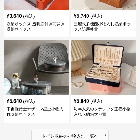
¥
3,640
¥
5,740
(税込)
(税込)
収納ボックス 透明窓付き前開き
三層式多機能小物入れ収納ボッ
収納ボックス
クス防塵軽量
¥
5,640
¥
5,840
(税込)
(税込)
宇宙飛行士デザイン星空小物入
毎年人気のクラシック宝石小物
れ収納ボックス
入れ収納箱大容量
›
トイレ収納
の
小物入れ
一覧へ