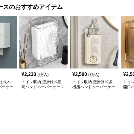
ース
のおすすめアイテム
¥
2,230
¥
2,500
¥
2,5
(税込)
(税込)
け式木
トイレ収納 壁掛け式透
トイレ収納 壁掛け式多
トイ
パーケー
明ハンドペーパーケース
機能ハンドペーパーケー
開口
収納棚
ス
ス