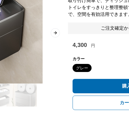
取り付け簡単で、ティッシュ
トイレをすっきりと整理整頓
で、空間を有効活用できます
ご注文確定か
Next slide
4,300
円
カラー
グレー
購
カー