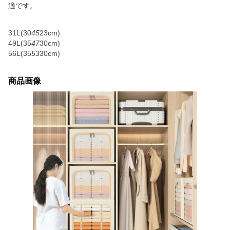
適です。
31L(30
45
23cm)
49L(35
47
30cm)
56L(35
53
30cm)
商品画像