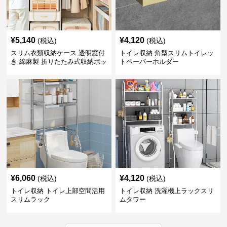
¥
5,140
¥
4,120
(税込)
(税込)
スリム衣類収納ケース 透明窓付
トイレ収納 角型スリムトイレッ
き 綿麻製 折りたたみ式収納ボッ
トペーパーホルダー
クス
¥
6,060
¥
4,120
(税込)
(税込)
トイレ収納 トイレ上部空間活用
トイレ収納 洗濯機上ラックスリ
スリムラック
ムタワー