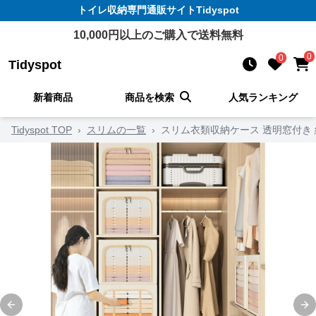
トイレ収納
専門通販サイト
Tidyspot
10,000
円以上のご購入で送料無料
0
0
Tidyspot
新着商品
商品を検索
人気ランキング
Tidyspot TOP
›
スリムの一覧
›
スリム衣類収納ケース 透明窓付き
Previous slide
Ne