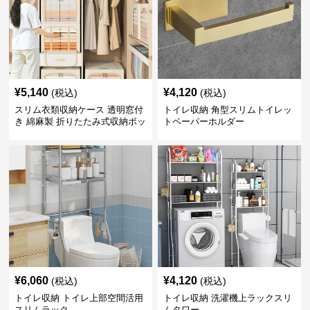
¥
5,140
¥
4,120
(税込)
(税込)
スリム衣類収納ケース 透明窓付
トイレ収納 角型スリムトイレッ
き 綿麻製 折りたたみ式収納ボッ
トペーパーホルダー
クス
¥
6,060
¥
4,120
(税込)
(税込)
トイレ収納 トイレ上部空間活用
トイレ収納 洗濯機上ラックスリ
スリムラック
ムタワー