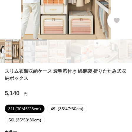
スリム衣類収納ケース 透明窓付き 綿麻製 折りたたみ式収
納ボックス
5,140
円
31L(30*45*23cm)
49L(35*47*30cm)
56L(35*53*30cm)