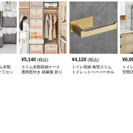
¥
5,140
¥
4,120
¥
6,0
(税込)
(税込)
ム衣類
スリム衣類収納ケース
トイレ収納 角型スリム
トイ
十三セン
透明窓付き 綿麻製 折り
トイレットペーパーホル
空間
展開
たたみ式収納ボックス
ダー