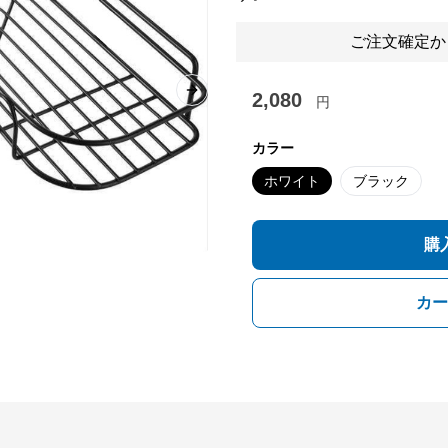
ご注文確定か
2,080
Next slide
円
カラー
ホワイト
ブラック
購
カー