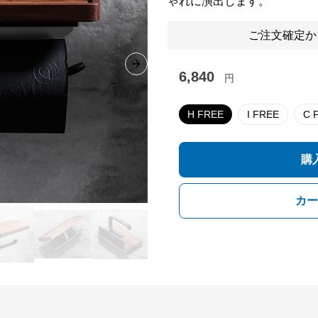
ゃれに演出します。
ご注文確定か
Next slide
6,840
円
H FREE
I FREE
C
購
カー