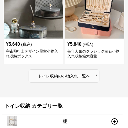
¥
5,640
¥
5,840
(税込)
(税込)
宇宙飛行士デザイン星空小物入
毎年人気のクラシック宝石小物
れ収納ボックス
入れ収納箱大容量
›
トイレ収納
の
小物入れ
一覧へ
トイレ収納 カテゴリ一覧
棚