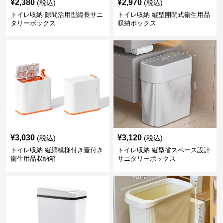
¥
2,380
¥
2,970
(税込)
(税込)
トイレ収納 隙間活用型縦長サニ
トイレ収納 縦型開閉式衛生用品
タリーボックス
収納ボックス
¥
3,030
¥
3,120
(税込)
(税込)
トイレ収納 縦縞模様付き蓋付き
トイレ収納 縦型省スペース設計
衛生用品収納箱
サニタリーボックス