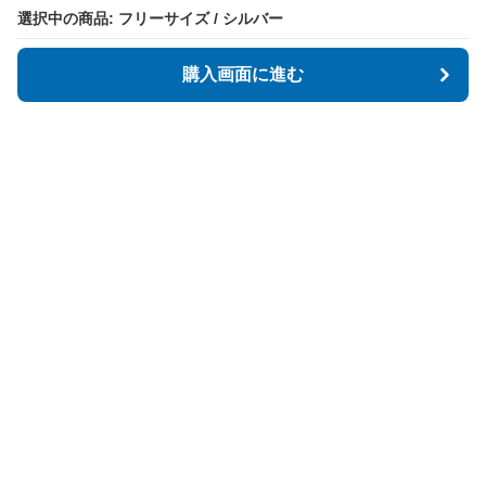
選択中の商品: フリーサイズ / シルバー
選択中の商品: フリーサイズ / シルバー
購入画面に進む
購入画面に進む
Tidyspot
について
会社概要
利用規約