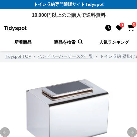
トイレ収納
専門通販サイト
Tidyspot
10,000
円以上のご購入で送料無料
0
0
Tidyspot
新着商品
商品を検索
人気ランキング
Tidyspot TOP
›
ハンドペーパーケースの一覧
›
トイレ収納 壁掛
Previous slide
Ne