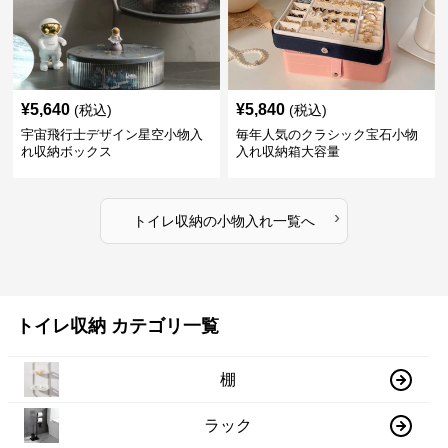
¥
5,640
¥
5,840
(税込)
(税込)
宇宙飛行士デザイン星空小物入
毎年人気のクラシック宝石小物
れ収納ボックス
入れ収納箱大容量
›
トイレ収納
の
小物入れ
一覧へ
トイレ収納 カテゴリ一覧
棚
ラック