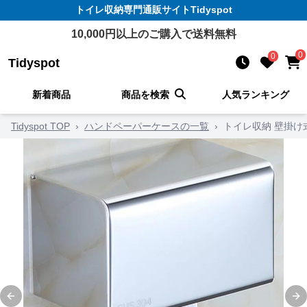
トイレ収納
専門通販サイト
Tidyspot
10,000
円以上のご購入で送料無料
0
0
Tidyspot
新着商品
商品を検索
人気ランキング
Tidyspot TOP
›
ハンドペーパーケースの一覧
›
トイレ収納 壁掛
Previous slide
Ne