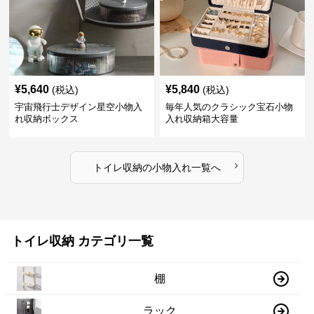
¥
5,640
¥
5,840
(税込)
(税込)
宇宙飛行士デザイン星空小物入
毎年人気のクラシック宝石小物
れ収納ボックス
入れ収納箱大容量
›
トイレ収納
の
小物入れ
一覧へ
トイレ収納 カテゴリ一覧
棚
ラック