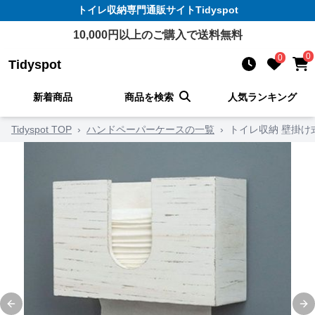
トイレ収納
専門通販サイト
Tidyspot
10,000
円以上のご購入で送料無料
0
0
Tidyspot
新着商品
商品を検索
人気ランキング
Tidyspot TOP
›
ハンドペーパーケースの一覧
›
トイレ収納 壁掛
Previous slide
Ne