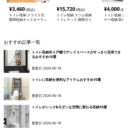
¥
3,460
¥
15,720
¥
4,000
(税込)
(税込)
(税込
トイレ収納 スライド式
トイレ収納 スリム収納
トイレ収納 ス
隙間収納キャスターラッ
トイレラック 隙間タイ
ナー収納 防水 
ク
プ
ラック
おすすめ記事一覧
トイレ収納吊り戸棚でデッドスペースがすっきり活用でき
るおすすめ10選
更新日
2026-06-18
トイレに収納を便利なアイテムおすすめ10選
更新日
2026-06-18
トイレがシック&モダンな空間に変わる収納10選
更新日
2026-06-18