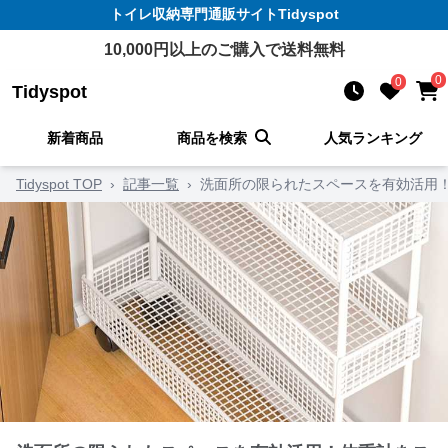
トイレ収納
専門通販サイト
Tidyspot
10,000
円以上のご購入で送料無料
0
0
Tidyspot
新着商品
商品を検索
人気ランキング
Tidyspot TOP
›
記事一覧
›
洗面所の限られたスペースを有効活用