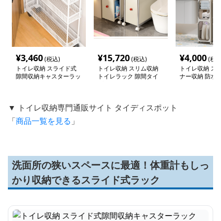
¥
3,460
¥
15,720
¥
4,000
(税込)
(税込)
(税込
トイレ収納 スライド式
トイレ収納 スリム収納
トイレ収納 ス
隙間収納キャスターラッ
トイレラック 隙間タイ
ナー収納 防水 
ク
プ
ラック
▼ トイレ収納専門通販サイト タイディスポット
「
商品一覧を見る
」
洗面所の狭いスペースに最適！体重計もしっ
かり収納できるスライド式ラック