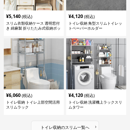
¥
5,140
¥
4,120
(税込)
(税込)
スリム衣類収納ケース 透明窓付
トイレ収納 角型スリムトイレッ
き 綿麻製 折りたたみ式収納ボッ
トペーパーホルダー
クス
¥
6,060
¥
4,120
(税込)
(税込)
トイレ収納 トイレ上部空間活用
トイレ収納 洗濯機上ラックスリ
スリムラック
ムタワー
›
トイレ収納
の
スリム
一覧へ