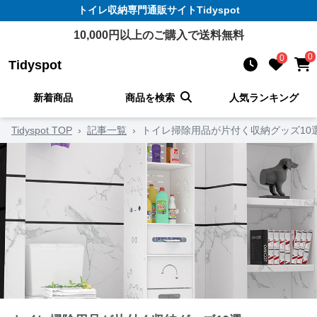
トイレ収納
専門通販サイト
Tidyspot
10,000
円以上のご購入で送料無料
0
0
Tidyspot
新着商品
商品を検索
人気ランキング
Tidyspot TOP
›
記事一覧
›
トイレ掃除用品が片付く収納グッズ10