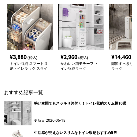
¥
3,880
¥
2,960
¥
14,460
(税込)
(税込)
(税
トイレ収納 スマート収
かわいい猫モチーフ ト
隙間すっきりト
納トイレラック スライ
イレ収納ラック
ラック
ド式
おすすめ記事一覧
狭い空間でもスッキリ片付く！トイレ収納スリム棚10選
更新日
2026-06-18
生活感が見えないスリムなトイレ収納おすすめ5選