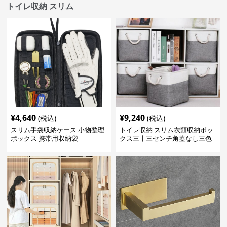
トイレ収納 スリム
¥
4,640
¥
9,240
(税込)
(税込)
スリム手袋収納ケース 小物整理
トイレ収納 スリム衣類収納ボッ
ボックス 携帯用収納袋
クス三十三センチ角蓋なし三色
展開