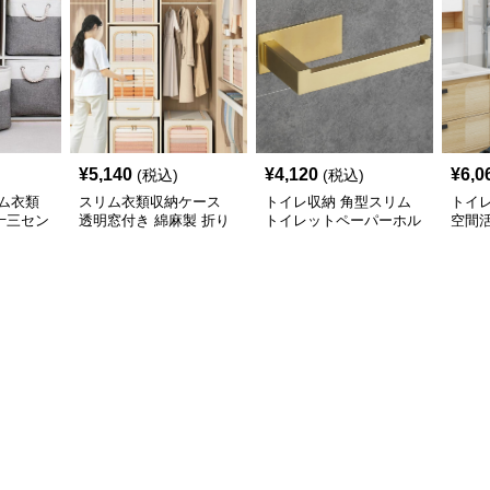
¥
5,140
¥
4,120
¥
6,0
(税込)
(税込)
ム衣類
スリム衣類収納ケース
トイレ収納 角型スリム
トイ
十三セン
透明窓付き 綿麻製 折り
トイレットペーパーホル
空間
展開
たたみ式収納ボックス
ダー