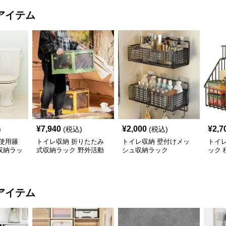
アイテム
¥
7,940
¥
2,000
¥
2,7
)
(税込)
(税込)
使用籐
トイレ収納 折りたたみ
トイレ収納 壁付けメッ
トイレ
収納ラッ
式収納ラック 野外活動
シュ収納ラック
ック 
用整理箱
タン
アイテム