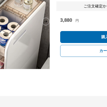
ご注文確定か
3,880
円
Next slide
購
カー