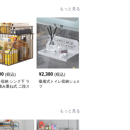
もっと見る
00
¥
2,380
¥
3,960
(税込)
(税込)
(税込)
収納 シンク下 ラ
吸着式トイレ収納シェル
トイレ収納 トイレ上ラ
積み重ね式 二段ス
フ
ック つっぱり式収納棚
ド
もっと見る