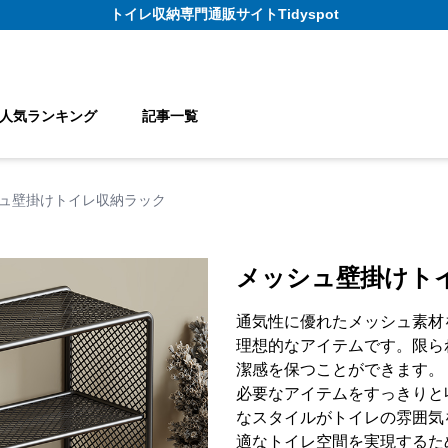
トイレ収納
専門通販サイト
Tidyspot
人気ランキング
記事一覧
ュ壁掛けトイレ収納ラック
メッシュ壁掛けト
通気性に優れたメッシュ素材
理想的なアイテムです。限ら
潔感を保つことができます。
必要なアイテムをすっきりと
なスタイルがトイレの雰囲気
適なトイレ空間を実現するた