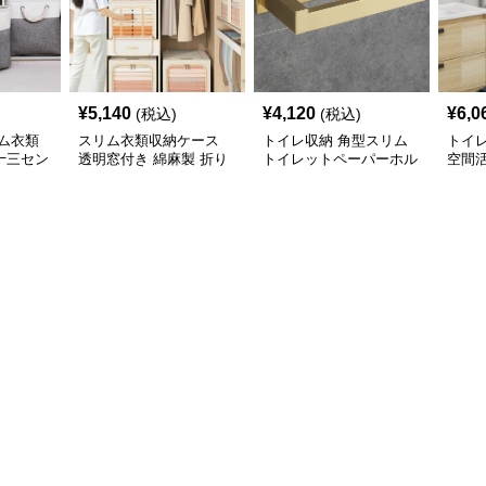
¥
5,140
¥
4,120
¥
6,0
(税込)
(税込)
ム衣類
スリム衣類収納ケース
トイレ収納 角型スリム
トイ
十三セン
透明窓付き 綿麻製 折り
トイレットペーパーホル
空間
展開
たたみ式収納ボックス
ダー