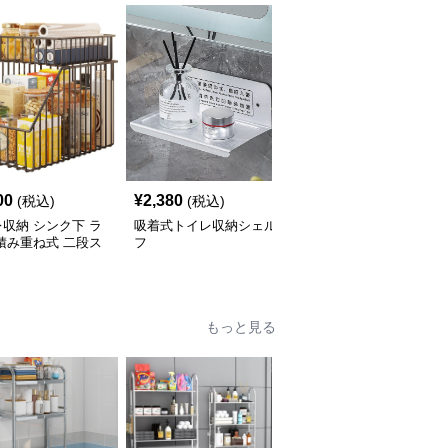
00
¥
2,380
¥
3,960
(税込)
(税込)
(税込)
収納 シンク下 ラ
吸着式トイレ収納シェル
トイレ収納 トイレ上ラ
積み重ね式 二段ス
フ
ック つっぱり式収納棚
ド
もっと見る