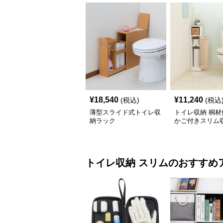
¥
18,540
¥
11,240
(税込)
(税込
薄型スライド式トイレ収
トイレ収納 桐材
納ラック
かご付きスリム
ク
トイレ収納
スリム
のおすすめ