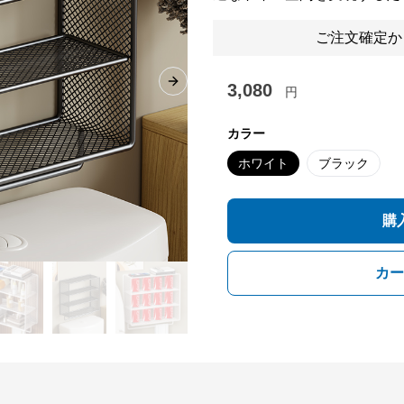
ご注文確定か
3,080
Next slide
円
カラー
ホワイト
ブラック
購
カー