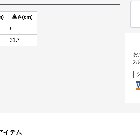
m)
高さ(cm)
6
31.7
お
対
アイテム