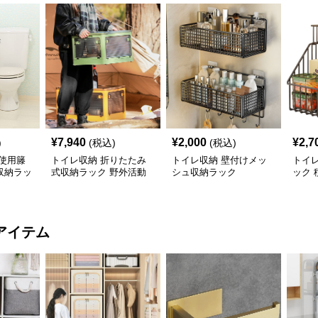
¥
7,940
¥
2,000
¥
2,7
)
(税込)
(税込)
使用籐
トイレ収納 折りたたみ
トイレ収納 壁付けメッ
トイレ
収納ラッ
式収納ラック 野外活動
シュ収納ラック
ック 
用整理箱
タン
アイテム