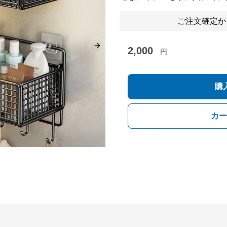
ご注文確定か
2,000
Next slide
円
購
カー