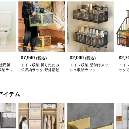
¥
7,940
¥
2,000
¥
2,7
)
(税込)
(税込)
使用籐
トイレ収納 折りたたみ
トイレ収納 壁付けメッ
トイレ
収納ラッ
式収納ラック 野外活動
シュ収納ラック
ック 
用整理箱
タン
アイテム