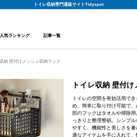
トイレ収納
専門通販サイト
Tidyspot
人気ランキング
記事一覧
収納 壁付けメッシュ収納ラック
トイレ収納 壁付
トイレの空間を有効活用でき
め、簡単に取り付け可能で、
部のフックはタオルや掃除用
っきりと整理整頓。シンプル
やすく、機能性と美しさを兼
適なアイテムを手に入れて、