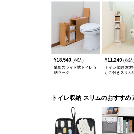
¥
18,540
¥
11,240
(税込)
(税込
薄型スライド式トイレ収
トイレ収納 桐材
納ラック
かご付きスリム
ク
トイレ収納
スリム
のおすすめ