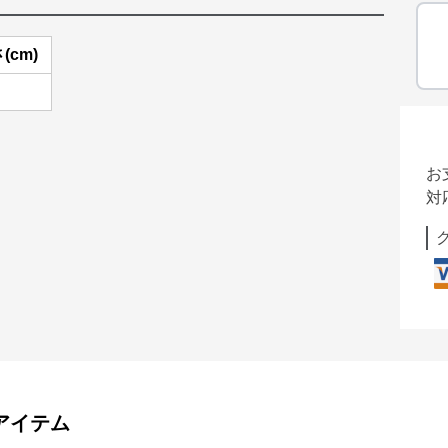
(cm)
お
対
アイテム