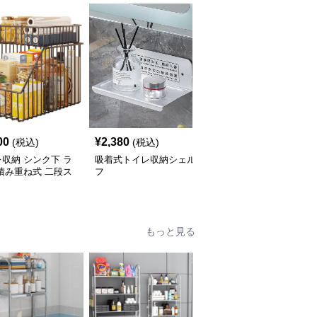
00
¥
2,380
¥
3,960
(税込)
(税込)
(税込)
収納 シンク下 ラ
吸着式トイレ収納シェル
トイレ収納 トイレ上ラ
積み重ね式 二段ス
フ
ック つっぱり式収納棚
ド
もっと見る