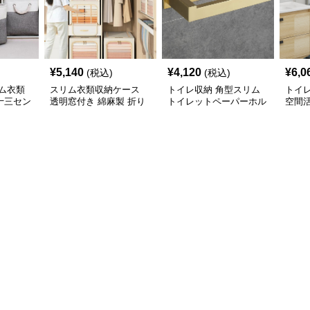
¥
5,140
¥
4,120
¥
6,0
(税込)
(税込)
ム衣類
スリム衣類収納ケース
トイレ収納 角型スリム
トイ
十三セン
透明窓付き 綿麻製 折り
トイレットペーパーホル
空間
展開
たたみ式収納ボックス
ダー