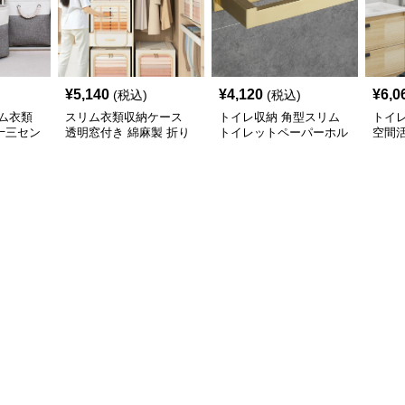
¥
5,140
¥
4,120
¥
6,0
(税込)
(税込)
ム衣類
スリム衣類収納ケース
トイレ収納 角型スリム
トイ
十三セン
透明窓付き 綿麻製 折り
トイレットペーパーホル
空間
展開
たたみ式収納ボックス
ダー