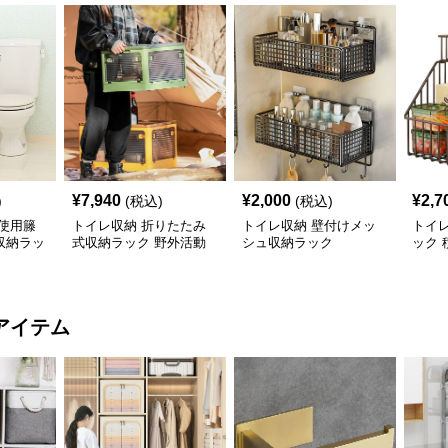
¥
7,940
¥
2,000
¥
2,7
)
(税込)
(税込)
使用籐
トイレ収納 折りたたみ
トイレ収納 壁付けメッ
トイレ
収納ラッ
式収納ラック 野外活動
シュ収納ラック
ック 
用整理箱
タン
アイテム