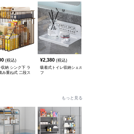
00
¥
2,380
¥
3,960
(税込)
(税込)
(税込)
収納 シンク下 ラ
吸着式トイレ収納シェル
トイレ収納 トイレ上ラ
積み重ね式 二段ス
フ
ック つっぱり式収納棚
ド
もっと見る