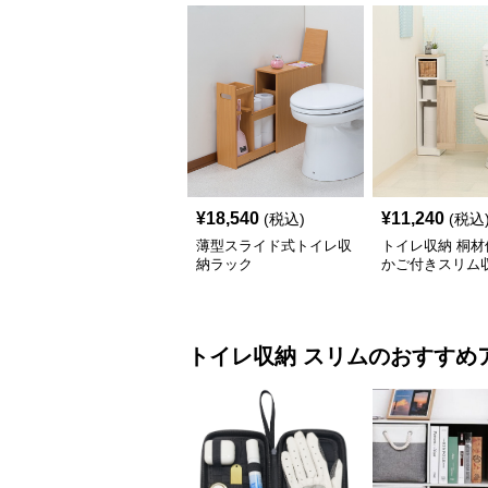
¥
18,540
¥
11,240
(税込)
(税込
薄型スライド式トイレ収
トイレ収納 桐材
納ラック
かご付きスリム
ク
トイレ収納
スリム
のおすすめ