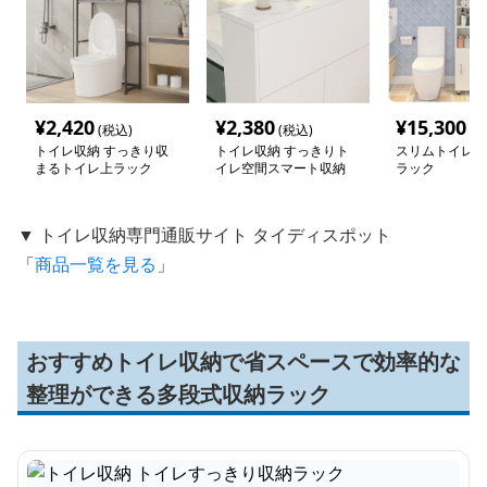
¥
2,420
¥
2,380
¥
15,300
(税込)
(税込)
(税
トイレ収納 すっきり収
トイレ収納 すっきりト
スリムトイレ収
まるトイレ上ラック
イレ空間スマート収納
ラック
▼ トイレ収納専門通販サイト タイディスポット
「
商品一覧を見る
」
おすすめトイレ収納で省スペースで効率的な
整理ができる多段式収納ラック