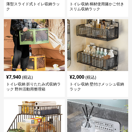
薄型スライド式トイレ収納ラッ
トイレ収納 桐材使用籐かご付き
ク
スリム収納ラック
¥
7,940
¥
2,000
(税込)
(税込)
トイレ収納 折りたたみ式収納ラ
トイレ収納 壁付けメッシュ収納
ック 野外活動用整理箱
ラック