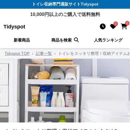
トイレ収納
専門通販サイト
Tidyspot
10,000
円以上のご購入で送料無料
0
0
Tidyspot
新着商品
商品を検索
人気ランキング
Tidyspot TOP
›
記事一覧
›
トイレをスッキリ整理！収納アイテム