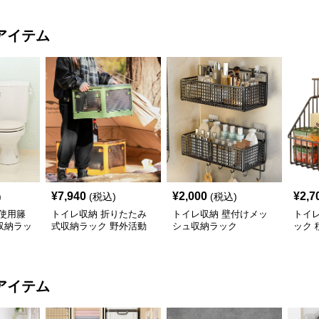
アイテム
¥
7,940
¥
2,000
¥
2,7
)
(税込)
(税込)
使用籐
トイレ収納 折りたたみ
トイレ収納 壁付けメッ
トイレ
収納ラッ
式収納ラック 野外活動
シュ収納ラック
ック 
用整理箱
タン
アイテム