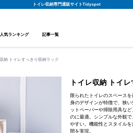
トイレ収納
専門通販サイト
Tidyspot
人気ランキング
記事一覧
収納 トイレすっきり収納ラック
トイレ収納 トイ
限られたトイレのスペースを
身のデザインが特徴で、狭い
ットペーパーや掃除用具など
のに最適。シンプルな外観で
やすい。機能性とスタイルを
間を実現。