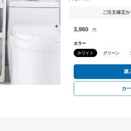
ご注文確定か
3,960
Next slide
円
カラー
ホワイト
グリーン
購
カー