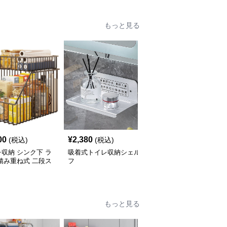
もっと見る
00
¥
2,380
¥
3,960
(税込)
(税込)
(税込)
収納 シンク下 ラ
吸着式トイレ収納シェル
トイレ収納 トイレ上ラ
積み重ね式 二段ス
フ
ック つっぱり式収納棚
ド
もっと見る