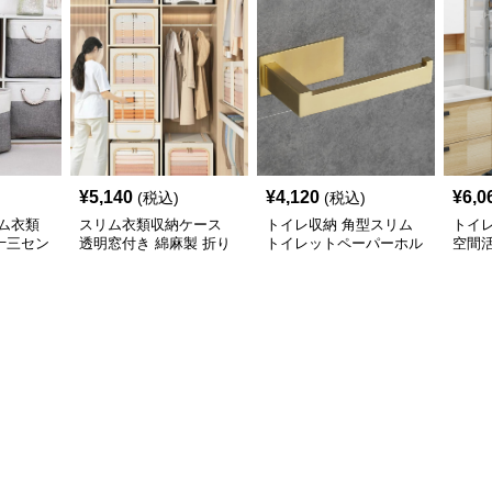
¥
5,140
¥
4,120
¥
6,0
(税込)
(税込)
ム衣類
スリム衣類収納ケース
トイレ収納 角型スリム
トイ
十三セン
透明窓付き 綿麻製 折り
トイレットペーパーホル
空間
展開
たたみ式収納ボックス
ダー