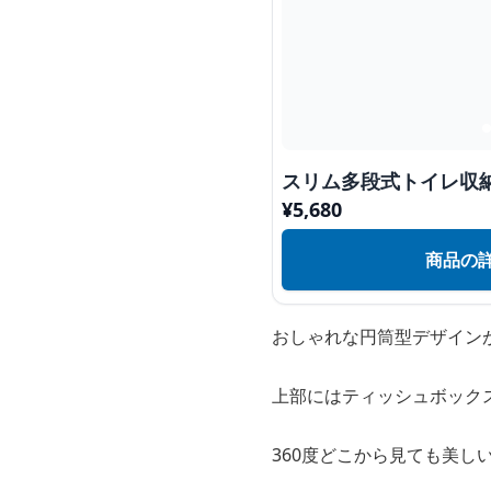
スリム多段式トイレ収
¥
5,680
商品の
おしゃれな円筒型デザイン
上部にはティッシュボック
360度どこから見ても美