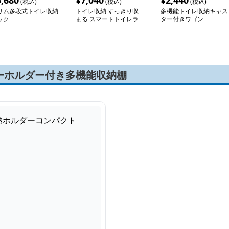
5,680
¥
7,040
¥
2,440
(税込)
(税込)
(税込)
リム多段式トイレ収納
トイレ収納 すっきり収
多機能トイレ収納キャス
ック
まる スマートトイレラ
ター付きワゴン
ック
ーホルダー付き多機能収納棚