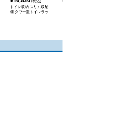
¥
16,820
¥
5,060
¥
15,300
(税込)
(税込)
(税
トイレ収納 スリム収納
トイレ収納 すっきり収
スリムトイレ収
棚 タワー型トイレラッ
まるトイレコーナー収納
ラック
ク
ラック